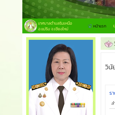
เทศบาลตำบลริมเหนือ
หน้าแรก
อ.แม่ริม จ.เชียงใหม่
วิน
รา
ล