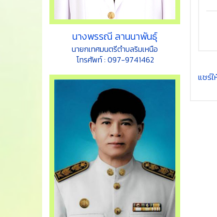
นางพรรณี ลานนาพันธุ์
นายกเทศมนตรีตำบลริมเหนือ
โทรศัพท์ : 097-9741462
แชร์ให