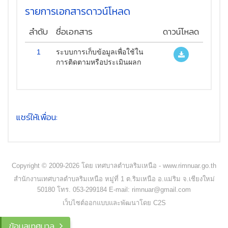
รายการเอกสารดาวน์โหลด
ลำดับ
ชื่อเอกสาร
ดาวน์โหลด
1
ระบบการเก็บข้อมูลเพื่อใช้ใน
การติดตามหรือประเมินผลก
แชร์ให้เพื่อน:
Copyright © 2009-2026 โดย เทศบาลตำบลริมเหนือ - www.rimnuar.go.th
สำนักงานเทศบาลตำบลริมเหนือ หมู่ที่ 1 ต.ริมเหนือ อ.แม่ริม จ.เชียงใหม่
50180 โทร. 053-299184 E-mail: rimnuar@gmail.com
เว็บไซต์ออกแบบและพัฒนาโดย C2S
ข้อมูลเทศบาล