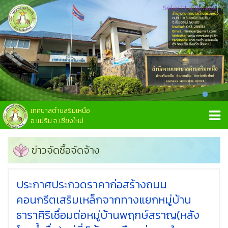
Select Language
▼
เทศบาลตำบลริมเหนือ
อ.แม่ริม จ.เชียงใหม่
ข่าวจัดซื้อจัดจ้าง
ประกาศประกวดราคาก่อสร้างถนน
คอนกรีตเสริมเหล็กจากทางแยกหมู่บ้าน
ธาราศิริเชื่อมต่อหมู่บ้านพฤกษ์สราญ(หลัง