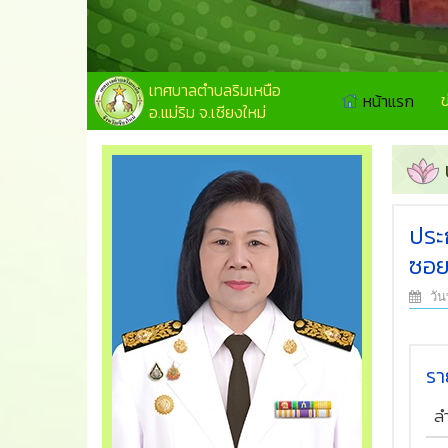
เทศบาลตำบลริมเหนือ
หน้าแรก
อ.แม่ริม จ.เชียงใหม่
ประ
ซอย 
วัน
รา
ล