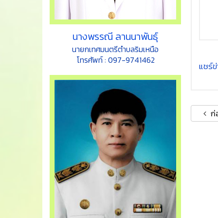
นางพรรณี ลานนาพันธุ์
นายกเทศมนตรีตำบลริมเหนือ
โทรศัพท์ : 097-9741462
แชร์ข่า
ก่